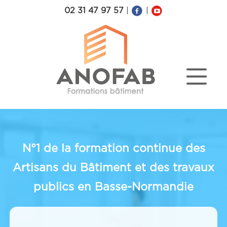
02 31 47 97 57
|
|
N°1 de la formation continue des
Artisans du Bâtiment et des travaux
publics en Basse-Normandie