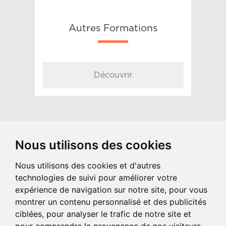
Autres Formations
Découvrir
Nous utilisons des cookies
Nous utilisons des cookies et d'autres
technologies de suivi pour améliorer votre
COORDONNÉES
expérience de navigation sur notre site, pour vous
montrer un contenu personnalisé et des publicités
1 impasse Initialis - CITIS - CS 90209
ciblées, pour analyser le trafic de notre site et
14209 Hérouville-Saint-Clair CEDEX
Tel : 02 31 47 97 57 | Fax : 02 31 95 64 02