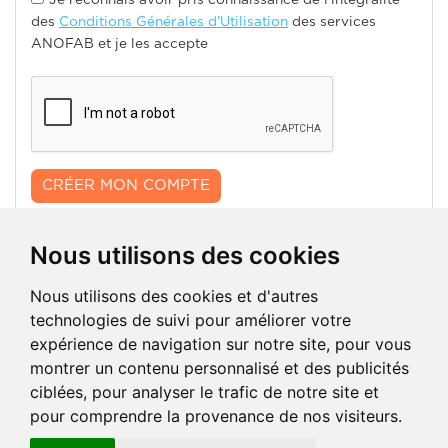
Je reconnais avoir pris connaissance de l'intégralité
des
Conditions Générales d'Utilisation
des services
ANOFAB et je les accepte
Nous utilisons des cookies
Nous utilisons des cookies et d'autres
technologies de suivi pour améliorer votre
COORDONNÉES
expérience de navigation sur notre site, pour vous
montrer un contenu personnalisé et des publicités
1 impasse Initialis - CITIS - CS 90209
ciblées, pour analyser le trafic de notre site et
14209 Hérouville-Saint-Clair CEDEX
Tel : 02 31 47 97 57 | Fax : 02 31 95 64 02
pour comprendre la provenance de nos visiteurs.